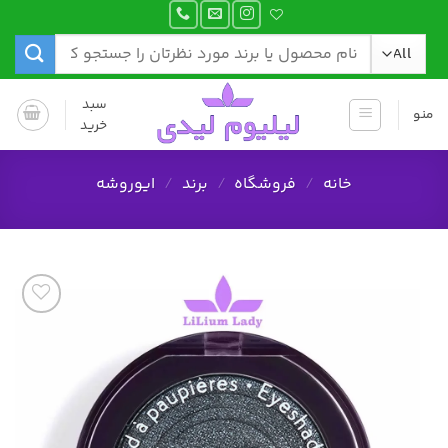
Ski
t
جستجو
conten
برای:
سبد
منو
خرید
خانه
/
فروشگاه
/
برند
/
ایوروشه
افزودن
به
علاقه
مندی
ها