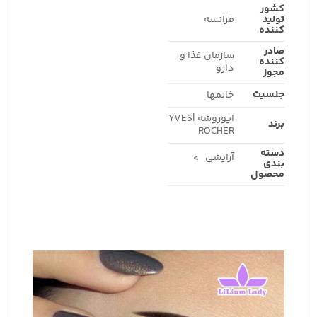
کشور
تولید
فرانسه
کننده
صادر
سازمان غذا و
کننده
دارو
مجوز
جنسیت
خانمها
ایوروشه |YVES
برند
ROCHER
دسته
آرایشی >
بندی
محصول