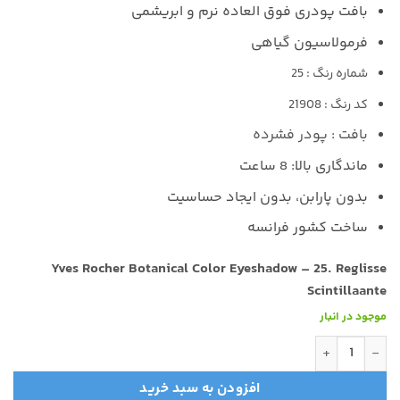
بافت پودری فوق العاده نرم و ابریشمی
فرمولاسیون گیاهی
شماره رنگ : 25
کد رنگ : 21908
بافت : پودر فشرده
ماندگاری بالا: 8 ساعت
بدون پارابن، بدون ایجاد حساسیت
ساخت کشور فرانسه
Yves Rocher Botanical Color Eyeshadow – 25. R
eglisse
Scintillaante
موجود در انبار
سایه چشم خاکستری صدفی ایوروشه عدد
افزودن به سبد خرید