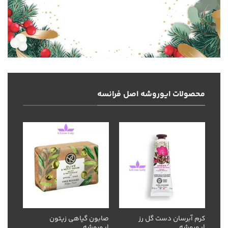
محصولات ایوروشه اصل فرانسه
افزودن
افزودن
به
به
علاقه
علاقه
مندی
مندی
ها
ها
کرم آبرسان دست گل رز
صابون گیاهی زیتون
ایوروشه
ایوروشه