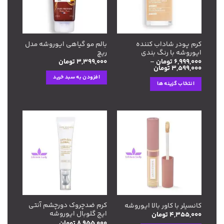
ها
ها
کرم پودر شاداب کننده
بالم مو گیاهی ایوروشه مدل
ایوروشه با رنگ بندی
ریچ
۶,۹۹۹,۰۰۰
تومان
–
۳,۳۹۹,۰۰۰
تومان
Price
۳,۵۹۹,۰۰۰
تومان
range:
افزودن به سبد خرید
۳,۵۹۹,۰۰۰ تومان
انتخاب گزینه ها
through
۶,۹۹۹,۰۰۰ تومان
این
محصول
دارای
انواع
افزودن
افزودن
مختلفی
به
به
می
علاقه
علاقه
مندی
مندی
باشد.
ها
ها
گزینه
ها
ممکن
است
کرم ضدچروک دورچشم آنتی
کانسیلر با کاور بالا ایوروشه
در
ایج گلوبال ایوروشه
۴,۳۵۵,۰۰۰
تومان
صفحه
۸,۹۵۵,۰۰۰
تومان