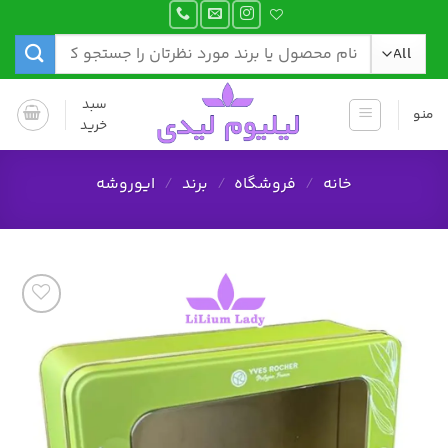
Ski
t
جستجو
conten
برای:
سبد
منو
خرید
خانه
/
فروشگاه
/
برند
/
ایوروشه
افزودن
به
علاقه
مندی
ها