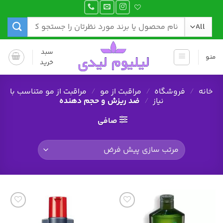
Ski
t
جستجو
conten
برای:
سبد
منو
خرید
خانه
/
فروشگاه
/
مراقبت از مو
/
مراقبت از مو متناسب با
نیاز
/
ضد ریزش و حجم دهنده
صافی
افزودن
افزودن
به
به