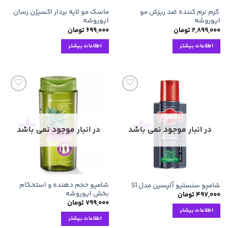
کرم نرم کننده ضد ریزش مو
ماسک مو لایه بردار اکسیژن رسان
ایوروشه
ایوروشه
۲,۸۹۹,۰۰۰
تومان
۶۹۹,۰۰۰
تومان
اطلاعات بیشتر
اطلاعات بیشتر
افزودن
افزودن
به
به
علاقه
علاقه
مندی
مندی
ها
ها
در انبار موجود نمی باشد
در انبار موجود نمی باشد
شامپو حجم دهنده و استحکام
شامپو سنستیو آلپسین مدل S1
بخش ایوروشه
۴۹۷,۰۰۰
تومان
۷۹۹,۰۰۰
تومان
اطلاعات بیشتر
اطلاعات بیشتر