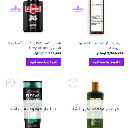
علاقه
علاقه
مندی
مندی
ها
ها
سرم بوستر ضخیم کننده مو
شامپو تقویت‌کننده و رنگ‌دهنده
ایوروشه
الپسین Grey Attack
۹,۹۸۵,۰۰۰
تومان
۳,۹۹۹,۰۰۰
تومان
افزودن به سبد خرید
افزودن به سبد خرید
افزودن
افزودن
به
به
علاقه
علاقه
مندی
مندی
ها
ها
در انبار موجود نمی باشد
در انبار موجود نمی باشد