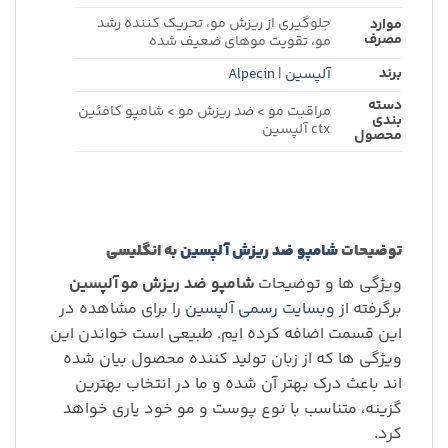
جلوگیری از ریزش مو، تحریک کننده رشد
موارد
مصرف
مو، تقویت موهای ضعیف شده
برند
آلپسین
|
Alpecin
دسته
مراقبت مو >
ضد ریزش مو >
شامپو کافئین
بندی
ctx آلپسین
محصول
توضیحات
شامپو
ضد ریزش
آلپسین
به
انگلیسی
ویژگی ها و توضیحات
شامپو
ضد ریزش
مو
آلپسین
برگرفته از
وبسایت رسمی آلپسین
را برای مشاهده در
این قسمت اضافه کرده ایم. طبیعی است خواندن این
ویژگی ها که از زبان تولید کننده محصول بیان شده
اند باعث درک بهتر آن شده و ما در انتخاب بهترین
گزینه، متناسب با نوع پوست و مو خود یاری خواهد
کرد.