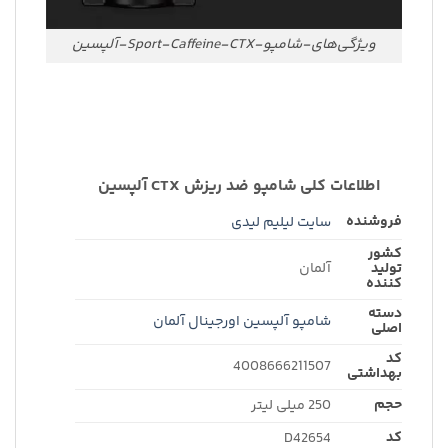
ویژگی‌های-شامپو-Sport-Caffeine-CTX-آلپسین
اطلاعات کلی شامپو ضد ریزش CTX آلپسین
فروشنده
سایت لیلیم لیدی
کشور
تولید
آلمان
کننده
دسته
شامپو آلپسین اورجینال آلمان
اصلی
کد
4008666211507
بهداشتی
حجم
250 میلی لیتر
کد
D42654