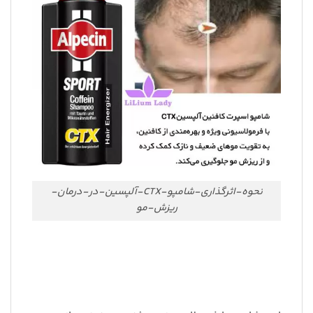
نحوه-اثرگذاری-شامپو-CTX-آلپسین-در-درمان-
ریزش-مو