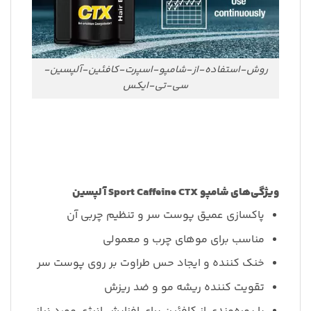
روش-استفاده-از-شامپو-اسپرت-کافئین-آلپسین-
سی-تی-ایکس
ویژگی‌های شامپو Sport Caffeine CTX آلپسین
پاکسازی عمیق پوست سر و تنظیم چربی آن
مناسب برای موهای چرب و معمولی
خنک کننده و ایجاد حس طراوت بر روی پوست سر
تقویت کننده ریشه مو و ضد ریزش