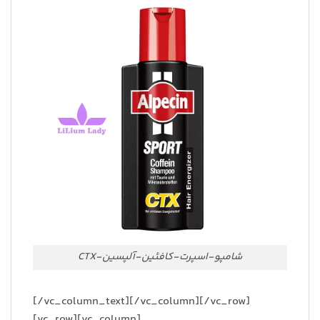
شامپو-اسپرت-کافئین-آلپسین-CTX
[/vc_column_text][/vc_column][/vc_row]
[vc_row][vc_column]