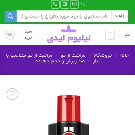
Ski
t
جستجو
conten
برای:
سبد
منو
خرید
خانه
/
فروشگاه
/
مراقبت از مو
/
مراقبت از مو متناسب با
نیاز
/
ضد ریزش و حجم دهنده
افزودن
به
علاقه
مندی
ها