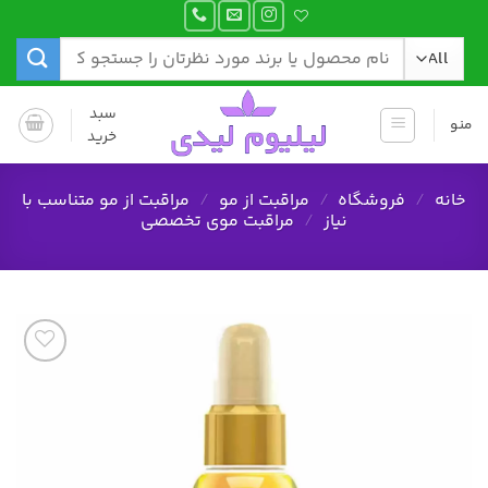
Ski
t
جستجو
conten
برای:
سبد
منو
خرید
خانه
/
فروشگاه
/
مراقبت از مو
/
مراقبت از مو متناسب با
نیاز
/
مراقبت موی تخصصی
افزودن
به
علاقه
مندی
ها