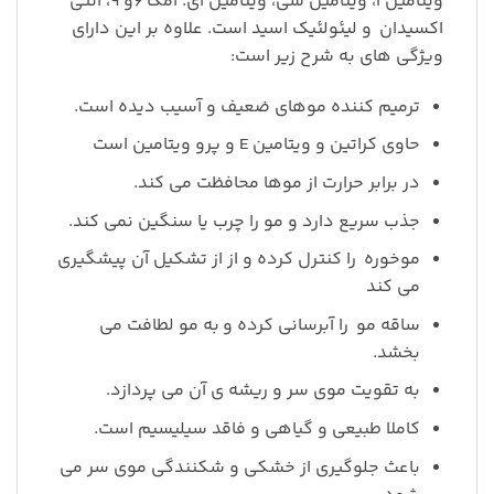
ویتامین آ، ویتامین سی، ویتامین ای. امگا ۶و ۹، آنتی
اکسیدان
و لیئولئیک اسید است. علاوه بر این دارای
ویژگی های به شرح زیر است:
ترمیم کننده موهای ضعیف و آسیب دیده است.
حاوی کراتین و ویتامین E و پرو ویتامین است
در برابر حرارت از موها محافظت می کند.
جذب سریع دارد و مو را چرب یا سنگین نمی کند.
موخوره
را کنترل کرده و از از تشکیل آن پیشگیری
می کند
ساقه مو
را آبرسانی کرده و به مو لطافت می
بخشد.
به تقویت موی سر و ریشه ی آن می پردازد.
کاملا طبیعی و گیاهی و فاقد سیلیسیم است.
باعث جلوگیری از خشکی و شکنندگی موی سر می