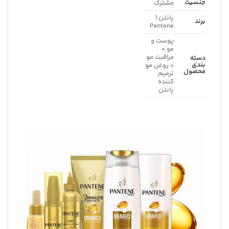
جنسیت
مشترک
پانتن |
برند
Pantene
پوست و
مو >
مراقبت مو
دسته
بندی
> روغن مو
محصول
ترمیم
کننده
پانتن