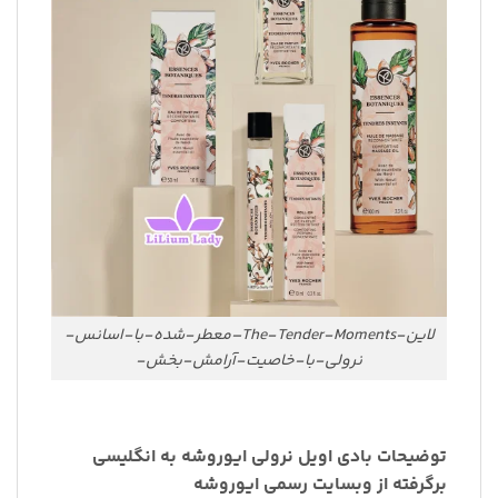
لاین-The-Tender-Moments–معطر-شده-با-اسانس-
نرولی-با-خاصیت-آرامش-بخش-
توضیحات بادی اویل نرولی ایوروشه به انگلیسی
برگرفته از وبسایت رسمی ایوروشه