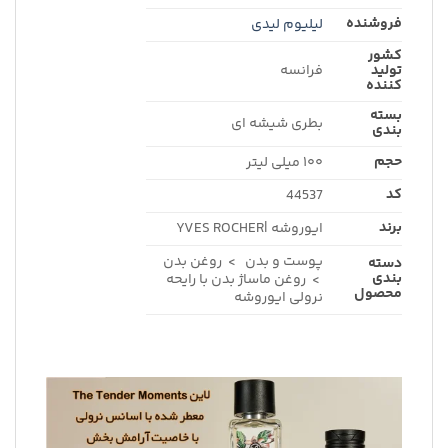
فروشنده
لیلیوم لیدی
کشور
تولید
فرانسه
کننده
بسته
بطری شیشه ای
بندی
حجم
۱۰۰ میلی لیتر
کد
44537
برند
ایوروشه |YVES ROCHER
پوست و بدن > روغن بدن
دسته
بندی
> روغن ماساژ بدن با رایحه
محصول
نرولی ایوروشه