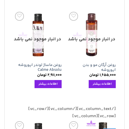
افزودن
افزودن
به
به
علاقه
علاقه
مندی
مندی
در انبار موجود نمی باشد
در انبار موجود نمی باشد
ها
ها
روغن آرگان مو و بدن
روغن ماساژ لوندر ایوروشه
ایوروشه
Calme Absolu
۱,۶۵۵,۰۰۰
تومان
۲,۹۱۱,۰۰۰
تومان
اطلاعات بیشتر
اطلاعات بیشتر
[/vc_column_text][/vc_column][/vc_row]
[vc_row][vc_column]