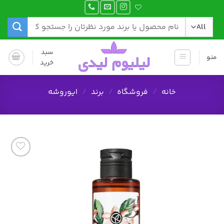
Ski
t
جستجو
conten
برای:
سبد
منو
خرید
خانه
/
فروشگاه
/
برند
/
ایوروشه
افزودن
به
علاقه
مندی
ها