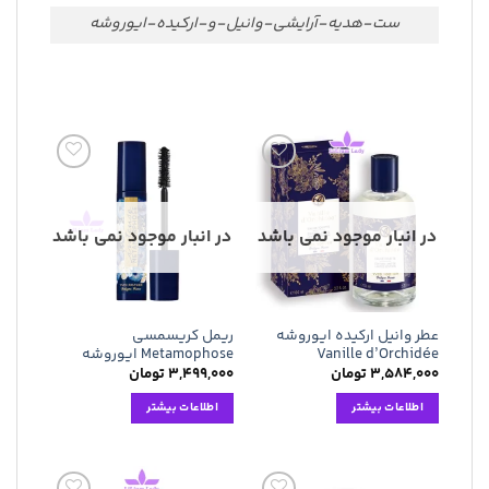
ست-هدیه-آرایشی-وانیل-و-ارکیده-ایوروشه
افزودن
افزودن
به
به
علاقه
علاقه
مندی
مندی
در انبار موجود نمی باشد
در انبار موجود نمی باشد
ها
ها
عطر وانیل ارکیده ایوروشه
ریمل کریسمسی
Vanille d’Orchidée
Metamophose ایوروشه
۳,۵۸۴,۰۰۰
تومان
۳,۴۹۹,۰۰۰
تومان
اطلاعات بیشتر
اطلاعات بیشتر