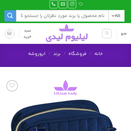
Ski
t
جستجو
conten
برای:
سبد
منو
خرید
خانه
/
فروشگاه
/
برند
/
ایوروشه
افزودن
به
علاقه
مندی
ها